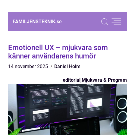
FAMILJENSTEKNIK.
se
Emotionell UX – mjukvara som
känner användarens humör
14 november 2025
Daniel Holm
editorial
,
Mjukvara & Program