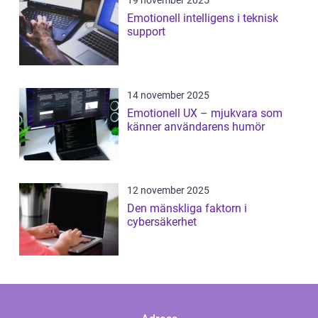
19 november 2025
Emotionell intelligens i teknisk
support
14 november 2025
Emotionell UX – mjukvara som
känner användarens humör
12 november 2025
Den mänskliga faktorn i
cybersäkerhet