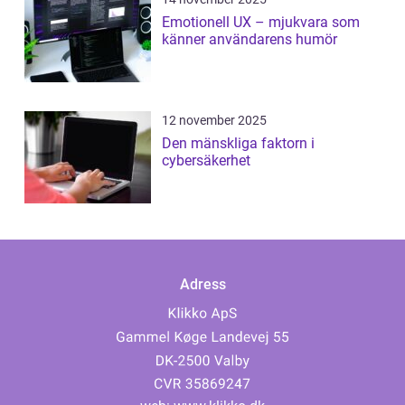
Emotionell UX – mjukvara som
känner användarens humör
12 november 2025
Den mänskliga faktorn i
cybersäkerhet
Adress