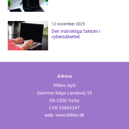
12 november 2025
Den mänskliga faktorn i
cybersäkerhet
Adress
web:
www.klikko.dk