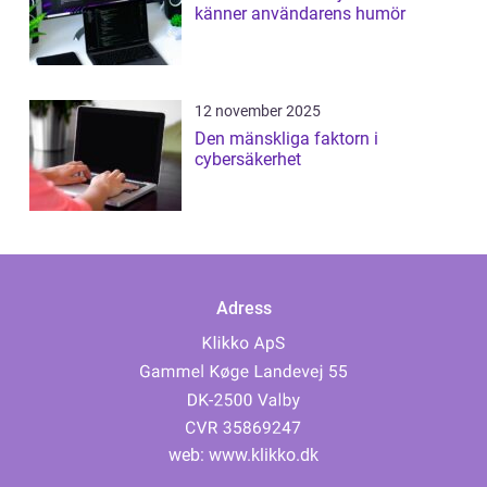
känner användarens humör
12 november 2025
Den mänskliga faktorn i
cybersäkerhet
Adress
web:
www.klikko.dk