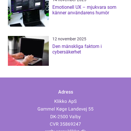
Emotionell UX – mjukvara som
känner användarens humör
12 november 2025
Den mänskliga faktorn i
cybersäkerhet
Adress