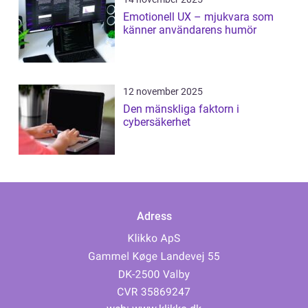
Emotionell UX – mjukvara som
känner användarens humör
12 november 2025
Den mänskliga faktorn i
cybersäkerhet
Adress