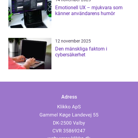
Emotionell UX – mjukvara som
känner användarens humör
12 november 2025
Den mänskliga faktorn i
cybersäkerhet
Adress