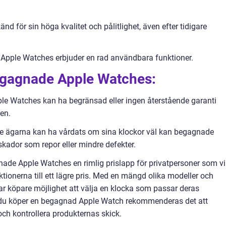
nd för sin höga kvalitet och pålitlighet, även efter tidigare
 Apple Watches erbjuder en rad användbara funktioner.
egagnade Apple Watches:
e Watches kan ha begränsad eller ingen återstående garanti
ren.
are ägarna kan ha vårdats om sina klockor väl kan begagnade
kador som repor eller mindre defekter.
de Apple Watches en rimlig prislapp för privatpersoner som vil
tionerna till ett lägre pris. Med en mängd olika modeller och
ar köpare möjlighet att välja en klocka som passar deras
 du köper en begagnad Apple Watch rekommenderas det att
och kontrollera produkternas skick.