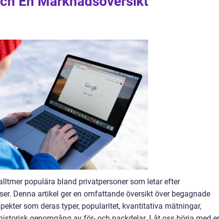
ch En Marknadsöversikt
lltmer populära bland privatpersoner som letar efter
riser. Denna artikel ger en omfattande översikt över begagnade
ekter som deras typer, popularitet, kvantitativa mätningar,
historisk genomgång av för- och nackdelar. Låt oss börja med e