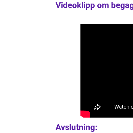
Videoklipp om bega
Avslutning: