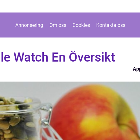
Annonsering
Om oss
Cookies
Kontakta oss
e Watch En Översikt
Ap