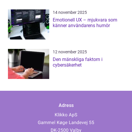
14 november 2025
Emotionell UX – mjukvara som
känner användarens humör
12 november 2025
Den mänskliga faktorn i
cybersäkerhet
Adress