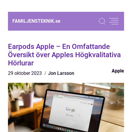
FAMILJENSTEKNIK.
se
Earpods Apple – En Omfattande
Översikt över Apples Högkvalitativa
Hörlurar
Apple
29 oktober 2023
Jon Larsson