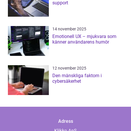
support
14 november 2025
Emotionell UX – mjukvara som
känner användarens humör
12 november 2025
Den mänskliga faktorn i
cybersäkerhet
Adress