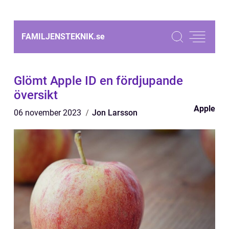
FAMILJENSTEKNIK.
se
Glömt Apple ID en fördjupande
översikt
Apple
06 november 2023
Jon Larsson