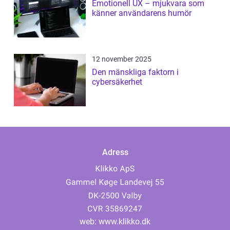
Emotionell UX – mjukvara som
känner användarens humör
12 november 2025
Den mänskliga faktorn i
cybersäkerhet
Adress
web:
www.klikko.dk