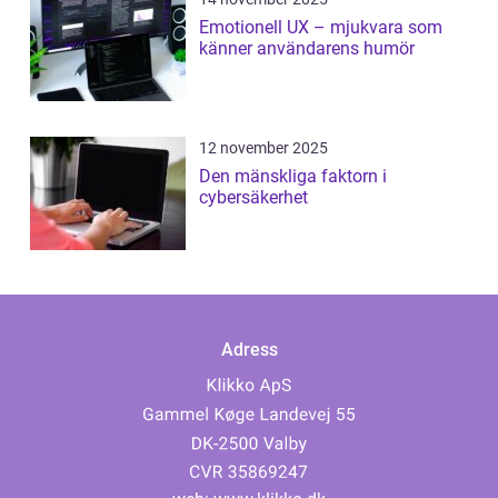
Emotionell UX – mjukvara som
känner användarens humör
12 november 2025
Den mänskliga faktorn i
cybersäkerhet
Adress