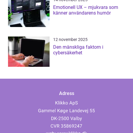
Emotionell UX – mjukvara som
känner användarens humör
12 november 2025
Den mänskliga faktorn i
cybersäkerhet
Adress