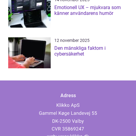
Emotionell UX – mjukvara som
känner användarens humör
12 november 2025
Den mänskliga faktorn i
cybersäkerhet
Adress