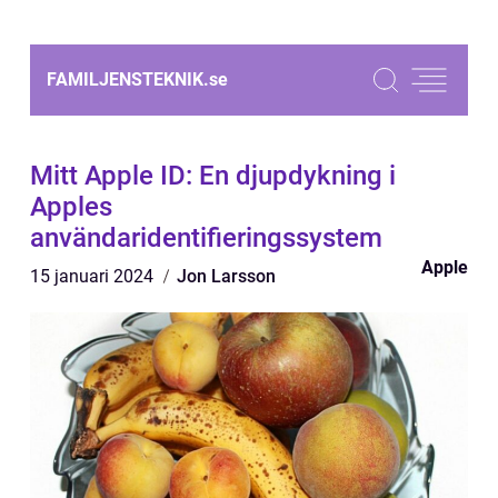
FAMILJENSTEKNIK.
se
Mitt Apple ID: En djupdykning i
Apples
användaridentifieringssystem
Apple
15 januari 2024
Jon Larsson