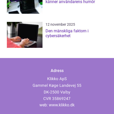
känner användarens humör
12 november 2025
Den mänskliga faktorn i
cybersäkerhet
Adress
web:
www.klikko.dk