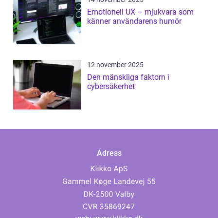
Emotionell UX – mjukvara som
känner användarens humör
12 november 2025
Den mänskliga faktorn i
cybersäkerhet
Adress