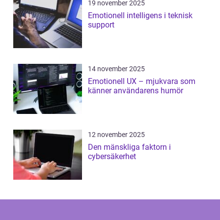
19 november 2025
Emotionell intelligens i teknisk
support
14 november 2025
Emotionell UX – mjukvara som
känner användarens humör
12 november 2025
Den mänskliga faktorn i
cybersäkerhet