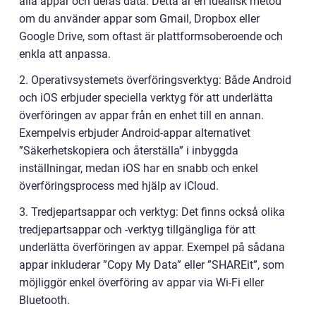
alla appar och deras data. Detta är en idealisk metod
om du använder appar som Gmail, Dropbox eller
Google Drive, som oftast är plattformsoberoende och
enkla att anpassa.
2. Operativsystemets överföringsverktyg: Både Android
och iOS erbjuder speciella verktyg för att underlätta
överföringen av appar från en enhet till en annan.
Exempelvis erbjuder Android-appar alternativet
”Säkerhetskopiera och återställa” i inbyggda
inställningar, medan iOS har en snabb och enkel
överföringsprocess med hjälp av iCloud.
3. Tredjepartsappar och verktyg: Det finns också olika
tredjepartsappar och -verktyg tillgängliga för att
underlätta överföringen av appar. Exempel på sådana
appar inkluderar ”Copy My Data” eller ”SHAREit”, som
möjliggör enkel överföring av appar via Wi-Fi eller
Bluetooth.