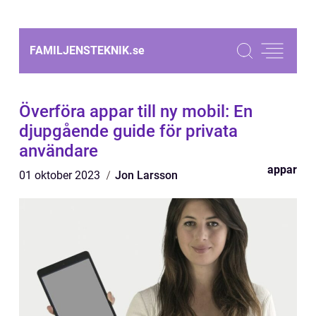
FAMILJENSTEKNIK.
se
Överföra appar till ny mobil: En
djupgående guide för privata
användare
appar
01 oktober 2023
Jon Larsson