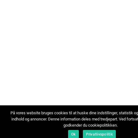
På vores website bruges cookies til at huske dine indstillinger, statistik o
indhold og annoncer. Denne information deles med tredjepart. Ved fortsa
godkender du cookiepolitikken.
Ok
Privatlivspolitik