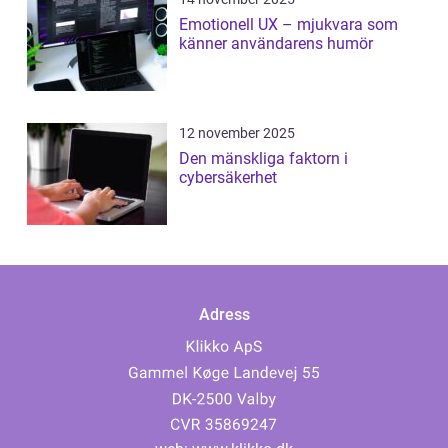
Emotionell UX – mjukvara som
känner användarens humör
12 november 2025
Den mänskliga faktorn i
cybersäkerhet
Adress