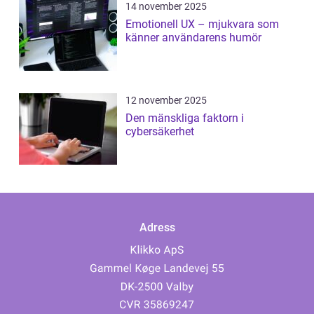
14 november 2025
Emotionell UX – mjukvara som
känner användarens humör
12 november 2025
Den mänskliga faktorn i
cybersäkerhet
Adress