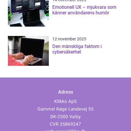
Emotionell UX – mjukvara som
känner användarens humör
12 november 2025
Den mänskliga faktorn i
cybersäkerhet
Adress