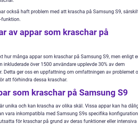
aschar.
ar också haft problem med att krascha på Samsung S9, särskil
-funktion.
ar av appar som kraschar på
exakt hur många appar som kraschar på Samsung S9, men enligt e
m inkluderade över 1500 användare upplevde 30% av dem
. Detta ger oss en uppfattning om omfattningen av problemet 
för att förhindra dessa kraschar.
ppar som kraschar på Samsung S9
ar är unika och kan krascha av olika skäl. Vissa appar kan ha dåli
an vara inkompatibla med Samsung S9s specifika konfiguration
satta för kraschar på grund av deras funktioner eller intensiva