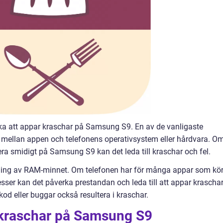
aka att appar kraschar på Samsung S9. En av de vanligaste
t mellan appen och telefonens operativsystem eller hårdvara. O
era smidigt på Samsung S9 kan det leda till kraschar och fel.
tning av RAM-minnet. Om telefonen har för många appar som kö
sser kan det påverka prestandan och leda till att appar kraschar
 eller buggar också resultera i kraschar.
 kraschar på Samsung S9