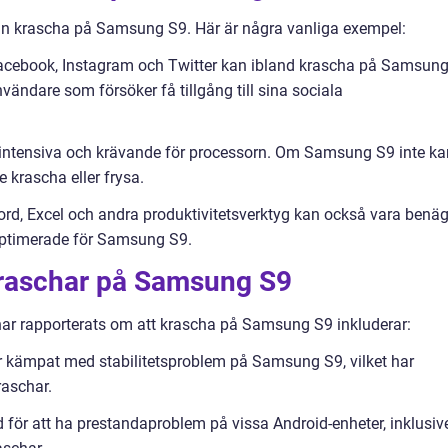
kan krascha på Samsung S9. Här är några vanliga exempel:
acebook, Instagram och Twitter kan ibland krascha på Samsun
nvändare som försöker få tillgång till sina sociala
t intensiva och krävande för processorn. Om Samsung S9 inte ka
 krascha eller frysa.
ord, Excel och andra produktivitetsverktyg kan också vara benä
 optimerade för Samsung S9.
kraschar på Samsung S9
ar rapporterats om att krascha på Samsung S9 inkluderar:
 kämpat med stabilitetsproblem på Samsung S9, vilket har
raschar.
för att ha prestandaproblem på vissa Android-enheter, inklusiv