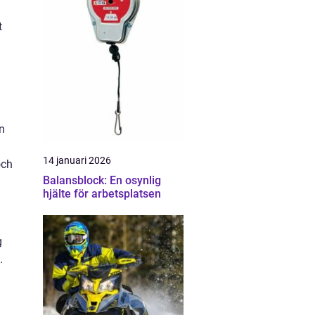
t
n
14 januari 2026
och
Balansblock: En osynlig
hjälte för arbetsplatsen
g
.