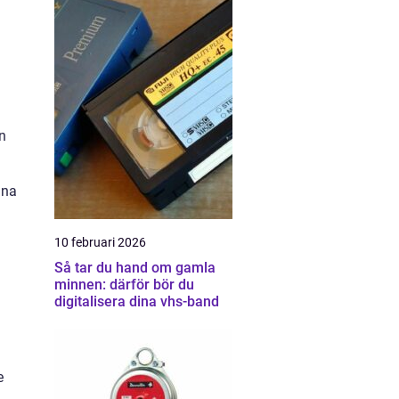
g
n
gna
10 februari 2026
Så tar du hand om gamla
minnen: därför bör du
digitalisera dina vhs-band
e