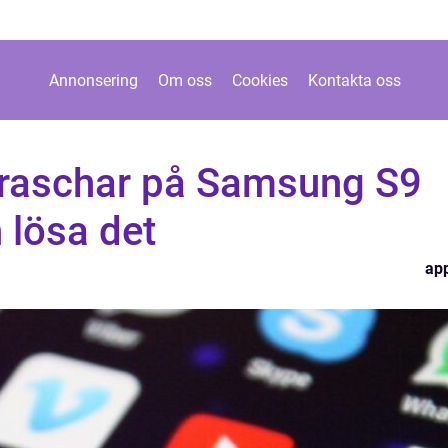
Annonsering
Om oss
Cookies
Kontakta oss
kraschar på Samsung S9
 lösa det
ap