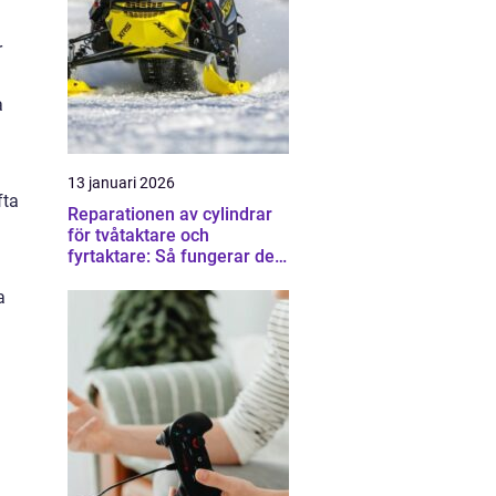
r
a
13 januari 2026
fta
Reparationen av cylindrar
för tvåtaktare och
fyrtaktare: Så fungerar det i
praktiken
a