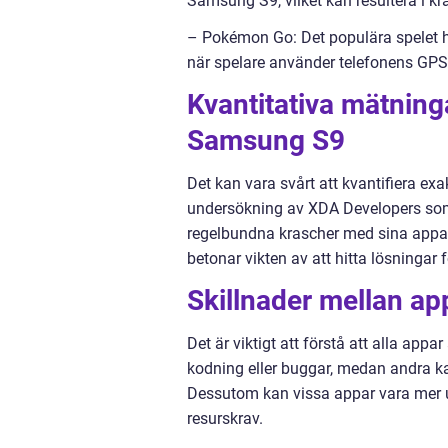
Samsung S9, vilket kan resultera i kr
– Pokémon Go: Det populära spelet h
när spelare använder telefonens GPS
Kvantitativa mätning
Samsung S9
Det kan vara svårt att kvantifiera 
undersökning av XDA Developers so
regelbundna krascher med sina appar
betonar vikten av att hitta lösningar 
Skillnader mellan a
Det är viktigt att förstå att alla app
kodning eller buggar, medan andra k
Dessutom kan vissa appar vara mer ut
resurskrav.