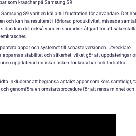
appar som kraschar på Samsung S9
Samsung S9 varit en källa till frustration för användare. Det ha
n och kan ha resulterat i förlorad produktivitet, missade samtal
a sidan kan det också vara en sporadisk åtgärd för att säkerställ
stemkrascher.
pdatera appar och systemet till senaste versionen. Utvecklare
a apparnas stabilitet och säkerhet, vilket gör att uppdateringar o
efonen uppdaterad minskar risken för kraschar och förbättrar
ta inkluderar att begränsa antalet appar som körs samtidigt, t
 och genomföra en omstartsprocedure för att rensa minnet och