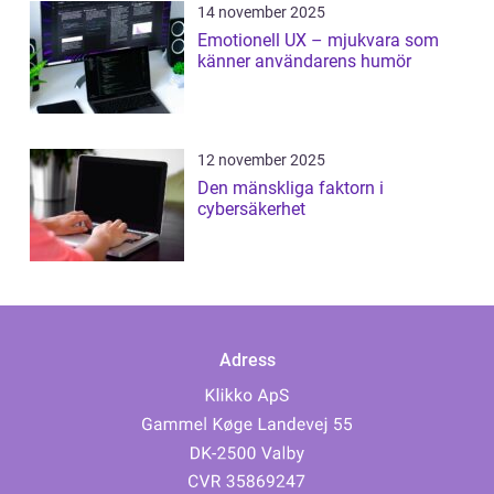
14 november 2025
Emotionell UX – mjukvara som
känner användarens humör
12 november 2025
Den mänskliga faktorn i
cybersäkerhet
Adress