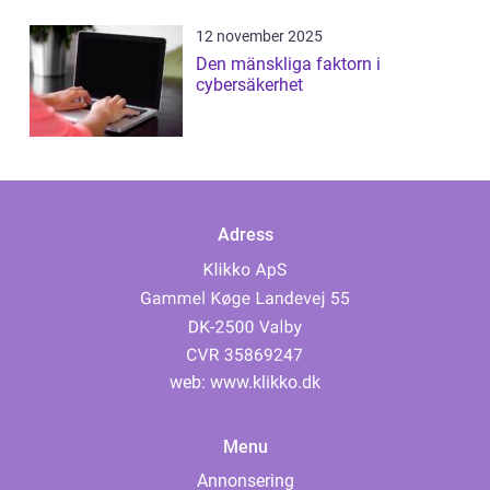
12 november 2025
Den mänskliga faktorn i
cybersäkerhet
Adress
web:
www.klikko.dk
Menu
Annonsering