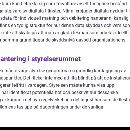
re bara kan betrakta sig som förvaltare av ett fastighetsbestånd
tgivare av digitala tjänster. När ni erbjuder digitala nycklar til
sdata för individuell mätning och debitering hanterar ni känslig
t finns en tydlig struktur för hur denna data skyddas och vem so
r inte att skylla på att man är glada lekmän som arbetar ideellt 
äver samma grundläggande skyddsnivå oavsett organisationens
hantering i styrelserummet
ven måste varje styrelse genomföra en grundlig kartläggning av
gspunkter. Det räcker inte med att lita blindt på att de installera
gerar felfritt i vardagen. Styrelsen måste kunna visa upp
r identifierat potentiella hot och beskrivit hur dessa ska
 är kärnan i det nya regelverket och det är just här som de flesta
ällan ens tas upp på dagordningen under de vanliga