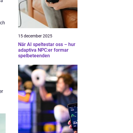
la
och
15 december 2025
När AI speltestar oss – hur
adaptiva NPC:er formar
spelbeteenden
er