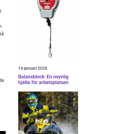
l
m
på
14 januari 2026
Balansblock: En osynlig
de
hjälte för arbetsplatsen