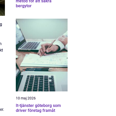
metod för att säkra
bergytor
ag
a
n
kt
10 maj 2026
It-tjänster göteborg som
er.
driver företag framåt