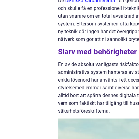
De
tekniska sårbarheterna
i en genom
och skulle få en professionell it-tek
utan snarare om en total avsaknad av
system. Eftersom systemen ofta köp
ny teknik där ingen har det övergripa
nätverk som gör att ni sannolikt bryt
Slarv med behörigheter 
En av de absolut vanligaste riskfakto
administrativa system hanteras av st
enkla lösenord har använts i ett dec
styrelsemedlemmar samt diverse hant
alltid bort att spärra dennes digitala 
vem som faktiskt har tillgång till huse
säkerhetsföreskrifterna.