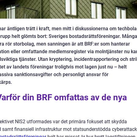
 äntligen trätt i kraft, men mitt i diskussionerna om techbol
r grupp helt glömts bort: Sveriges bostadsrättsföreningar. Mång
 bara rör storbolag, men sanningen är att BRF:er som hanterar
ation eller omfattande medlemsregister via molntjänster nu ka
viktiga tjänster. Utan kryptering, incidentrapportering och stri
et av landets föreningar troligtvis mot lagen just nu – helt
ssiva sanktionsavgifter och personligt ansvar för
ärps.
Varför din BRF omfattas av de nya
ektivet NIS2 utformades var det primära fokuset att skydda
d samt finansiell infrastruktur mot statsunderstödda cyberattack
ostadsrättsföreningar
helt har missat är hur brett lagstiftningen