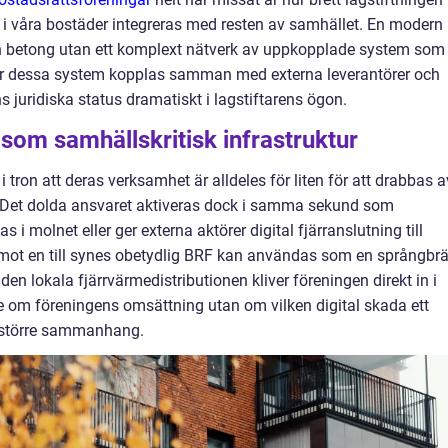
n i våra bostäder integreras med resten av samhället. En modern
och betong utan ett komplext nätverk av uppkopplade system som
n. När dessa system kopplas samman med externa leverantörer och
s juridiska status dramatiskt i lagstiftarens ögon.
 som samhällskritisk infrastruktur
ron att deras verksamhet är alldeles för liten för att drabbas a
t. Det dolda ansvaret aktiveras dock i samma sekund som
s i molnet eller ger externa aktörer digital fjärranslutning till
 mot en till synes obetydlig BRF kan användas som en språngbr
a den lokala fjärrvärmedistributionen kliver föreningen direkt in i
te om föreningens omsättning utan om vilken digital skada ett
tt större sammanhang.