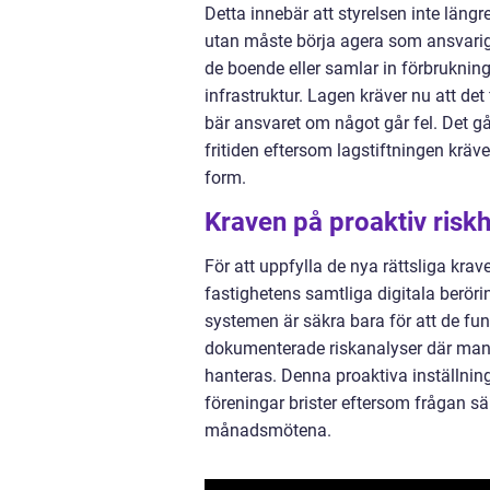
Detta innebär att styrelsen inte läng
utan måste börja agera som ansvariga u
de boende eller samlar in förbrukning
infrastruktur. Lagen kräver nu att de
bär ansvaret om något går fel. Det gå
fritiden eftersom lagstiftningen kr
form.
Kraven på proaktiv risk
För att uppfylla de nya rättsliga kra
fastighetens samtliga digitala berörin
systemen är säkra bara för att de fun
dokumenterade riskanalyser där man ha
hanteras. Denna proaktiva inställning
föreningar brister eftersom frågan s
månadsmötena.