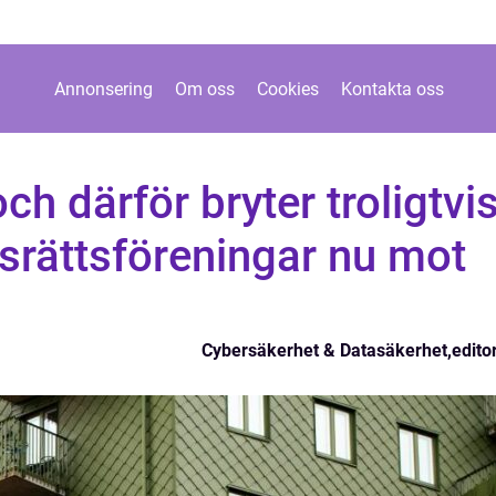
Annonsering
Om oss
Cookies
Kontakta oss
ch därför bryter troligtvi
rättsföreningar nu mot
Cybersäkerhet & Datasäkerhet
,
editor