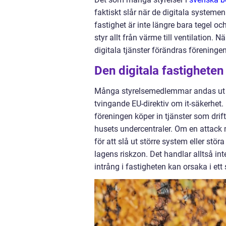
faktiskt slår när de digitala systeme
fastighet är inte längre bara tegel 
styr allt från värme till ventilatio
digitala tjänster förändras föreningen
Den digitala fastigheten
Många styrelsemedlemmar andas ut i t
tvingande EU-direktiv om it-säkerhe
föreningen köper in tjänster som drifta
husets undercentraler. Om en attack
för att slå ut större system eller stör
lagens riskzon. Det handlar alltså in
intrång i fastigheten kan orsaka i e