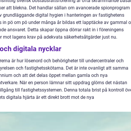
snittlig svensk bostadsrättsförening är ofta skrämmande basa
niker att blekna. Det handlar sällan om avancerade spionprogram
 grundläggande digital hygien i hanteringen av fastighetens
s in pö om pö under många år bildas ett lapptäcke av gammal 
nde ansvaret. Detta skapar öppna dörrar rakt in i föreningens
er mot lagens krav på adekvata säkerhetsåtgärder just nu.
och digitala nycklar
rerna är hur lösenord och behörigheter till undercentraler och
yrelsen och fastighetsskötarna. Det är inte ovanligt att samma
ennium och att det delas öppet mellan gamla och nya
verkare. När en person lämnar sitt uppdrag glöms det nästan
tillgång till fastighetssystemen. Denna totala brist på kontroll öv
ts digitala hjärta är ett direkt brott mot de nya