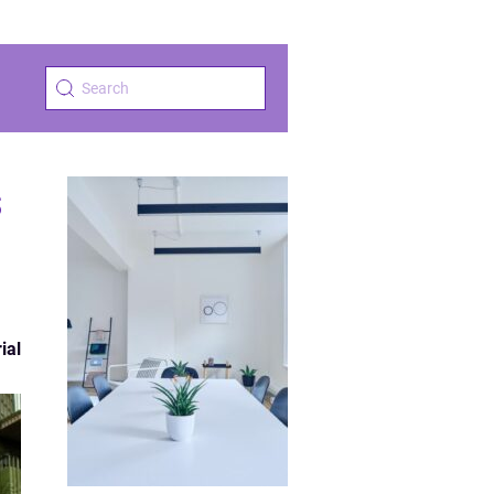
s
ial