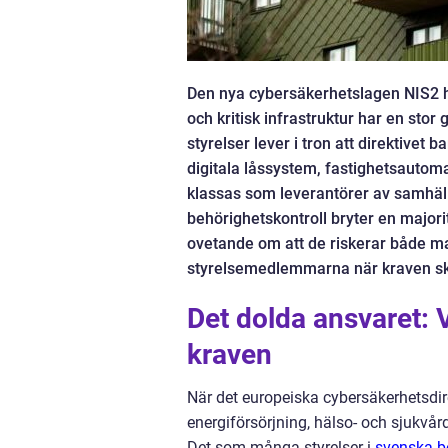
Den nya cybersäkerhetslagen NIS2 har
och kritisk infrastruktur har en sto
styrelser lever i tron att direktivet
digitala låssystem, fastighetsautom
klassas som leverantörer av samhälls
behörighetskontroll bryter en majorit
ovetande om att de riskerar både ma
styrelsemedlemmarna när kraven sk
Det dolda ansvaret: 
kraven
När det europeiska cybersäkerhetsdir
energiförsörjning, hälso- och sjukvår
Det som många styrelser i
svenska b